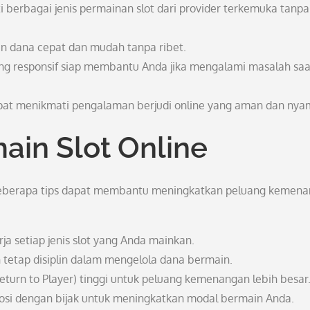
berbagai jenis permainan slot dari provider terkemuka tanpa
an dana cepat dan mudah tanpa ribet.
g responsif siap membantu Anda jika mengalami masalah saa
dapat menikmati pengalaman berjudi online yang aman dan nya
ain Slot Online
 beberapa tips dapat membantu meningkatkan peluang kemen
ja setiap jenis slot yang Anda mainkan.
tetap disiplin dalam mengelola dana bermain.
eturn to Player) tinggi untuk peluang kemenangan lebih besar
si dengan bijak untuk meningkatkan modal bermain Anda.