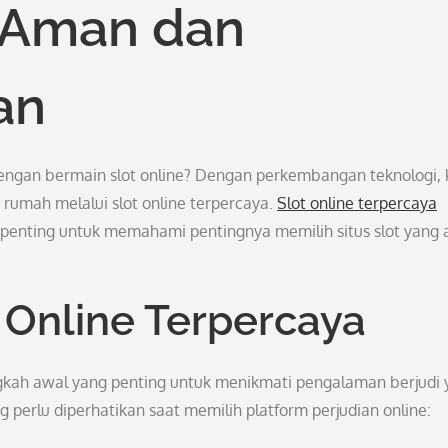
g Aman dan
an
ngan bermain slot online? Dengan perkembangan teknologi, k
 rumah melalui slot online terpercaya.
Slot online terpercaya
, penting untuk memahami pentingnya memilih situs slot yang
t Online Terpercaya
angkah awal yang penting untuk menikmati pengalaman berjudi
erlu diperhatikan saat memilih platform perjudian online: