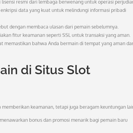
i lisensi resmi dari lembaga berwenang untuk operasi perjudia
nkripsi data yang kuat untuk melindungi informasi pribadi
ersebut dengan membaca ulasan dari pemain sebelumnya.
akan fitur keamanan seperti SSL untuk transaksi yang aman.
pat memastikan bahwa Anda bermain di tempat yang aman da
n di Situs Slot
anya memberikan keamanan, tetapi juga beragam keuntungan lai
a menawarkan bonus dan promosi menarik bagi pemain baru