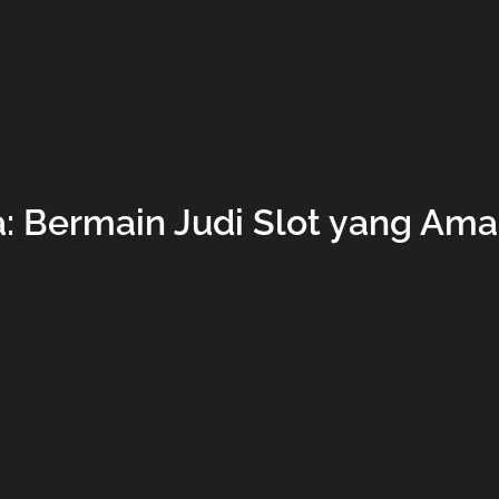
ya: Bermain Judi Slot yang A