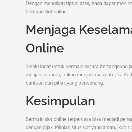
Dengan mengikuti tips di atas, Anda dapat meni
bermain slot online.
Menjaga Keselama
Online
Selalu ingat untuk bermain secara bertanggung ja
menjadi hiburan, bukan menjadi masalah. Jika And
bantuan dari pihak yang berwenang.
Kesimpulan
Bermain slot online terpercaya bisa menjadi pe
dengan bijak. Pilihlah situs slot yang aman, ikut