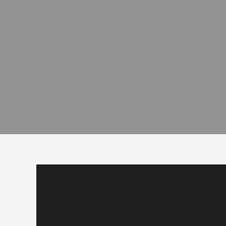
Skip
to
content