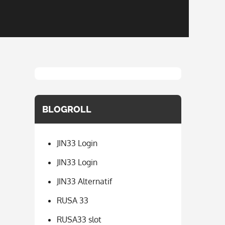
BLOGROLL
JIN33 Login
JIN33 Login
JIN33 Alternatif
RUSA 33
RUSA33 slot