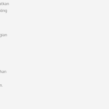
atkan
ling
gian
ahan
n.