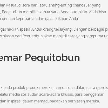
n kasual di sore hari, atau anting-anting chandelier yang
Pequitobun memiliki semua yang Anda butuhkan. Anda bisa
dengan kepribadian dan gaya pakaian Anda.
bagai hadiah spesial untuk orang tersayang. Dengan berbagai pi
rhiasan dari Pequitobun akan menjadi cara yang sempurna u
emar Pequitobun
tak pada produk-produk mereka, namun juga dalam cara merek
lui media sosial dan acara-acara khusus, para penggemar
s, dan inspirasi dalam memadupadankan perhiasan mereka.