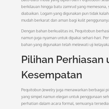
berkilauan hingga batu zamrud yang memesona, 
diabaikan. Logam yang digunakan pun tidak kala
mudah berkarat dan aman bagi kulit penggunany
Dengan bahan berkualitas ini, Pequitobun berhasi
namun juga nyaman untuk dipakai sehari-hari. Pen
bahan yang digunakan telah melewati uji kelaya
Pilihan Perhiasan 
Kesempatan
Pequitobun Jewelry juga menawarkan berbagai pil
yang simpel namun elegan untuk penggunaan seha
perhatian dalam acara formal, semuanya tersedia