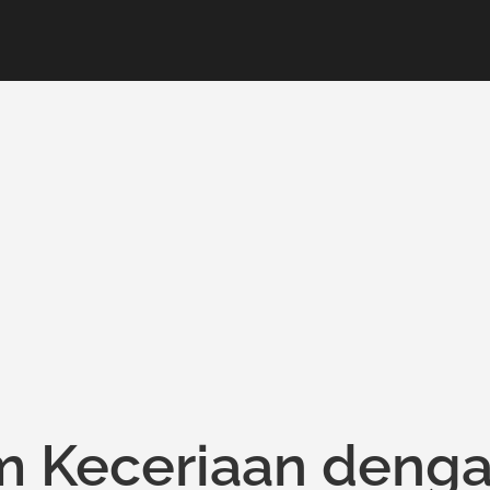
m Keceriaan deng