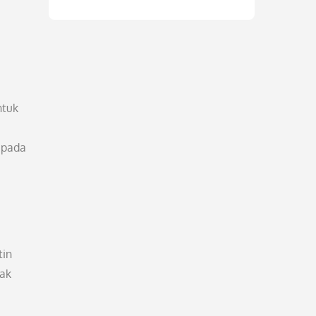
ntuk
 pada
tin
Tak