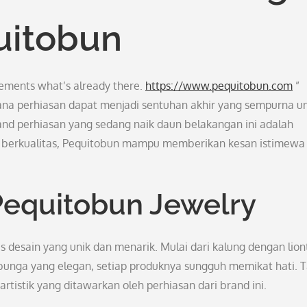
uitobun
plements what’s already there.
https://www.pequitobun.com
”
na perhiasan dapat menjadi sentuhan akhir yang sempurna u
nd perhiasan yang sedang naik daun belakangan ini adalah
n berkualitas, Pequitobun mampu memberikan kesan istimewa
Pequitobun Jewelry
as desain yang unik dan menarik. Mulai dari kalung dengan lion
 bunga yang elegan, setiap produknya sungguh memikat hati. 
rtistik yang ditawarkan oleh perhiasan dari brand ini.