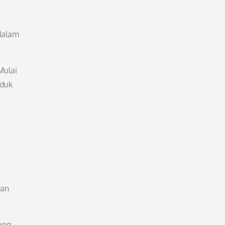
dalam
Mulai
oduk
kan
ang