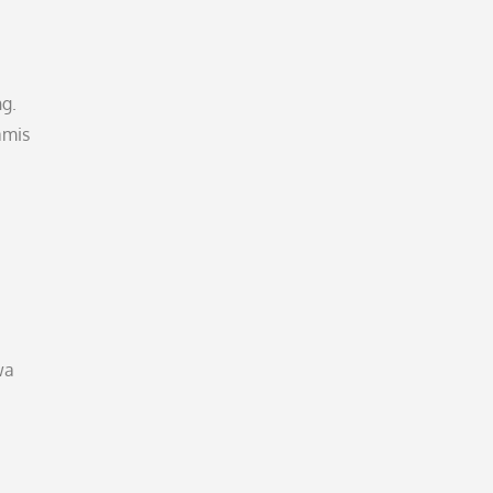
g.
amis
wa