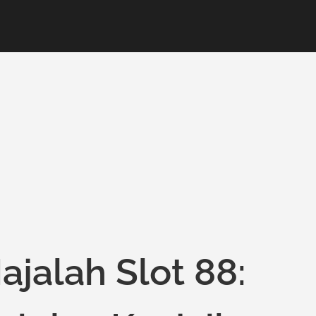
jalah Slot 88: