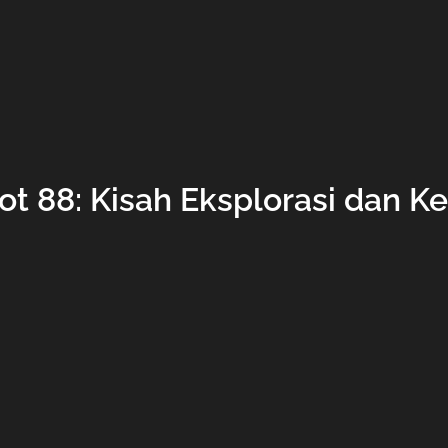
ot 88: Kisah Eksplorasi dan Ke