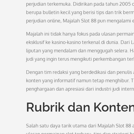
perjudian terkemuka. Didirikan pada tahun 2005 
berupa bulletin kecil yang berisi tips dan trik 
perjudian online, Majalah Slot 88 pun mengalami e
Majalah ini tidak hanya fokus pada ulasan perma
eksklusif ke kasino-kasino terkenal di dunia. Dari
liputan yang mendalam dan menggugah selera. Hal 
judi yang ingin terus mengikuti perkembangan terb
Dengan tim redaksi yang berdedikasi dan penulis
konten yang informatif namun tetap menghibur. T
penghargaan dan apresiasi dari industri judi intern
Rubrik dan Konte
Salah satu daya tarik utama dari Majalah Slot 8