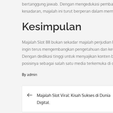
bertanggung jawab. Dengan mengedukasi pembaca
kesadaran, majalah ini turut berperan dalam mem
Kesimpulan
Majalah Slot 88 bukan sekadar majalah perjudian 
ingin terus mengembangkan pengetahuan dan kete
Dengan dedikasi tinggi untuk menyajikan konten b
posisinya sebagai salah satu media terkemuka di d
By
admin
Majalah Slot Viral: Kisah Sukses di Dunia
Post
Digital