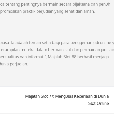
 tentang pentingnya bermain secara bijaksana dan penuh
promosikan praktik perjudian yang sehat dan aman.
biasa. Ia adalah teman setia bagi para penggemar judi online 
rampilan mereka dalam bermain slot dan permainan judi lai
erkualitas dan informatif, Majalah Slot 88 berhasil menjaga
unia perjudian.
Majalah Slot 77: Mengulas Keceriaan di Dunia
Slot Online