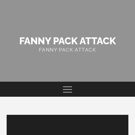
Skip
to
content
FANNY PACK ATTACK
FANNY PACK ATTACK