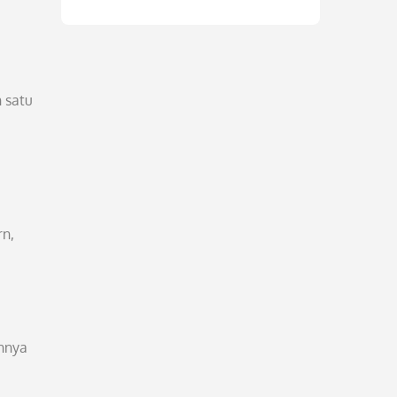
 satu
rn,
nnya