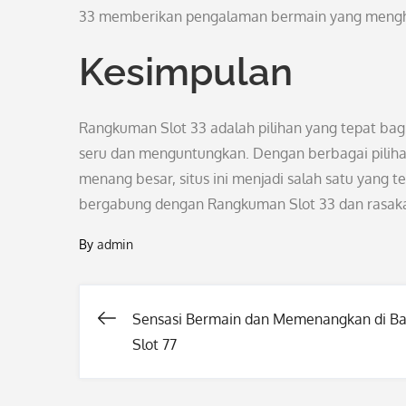
33 memberikan pengalaman bermain yang menghi
Kesimpulan
Rangkuman Slot 33 adalah pilihan yang tepat bag
seru dan menguntungkan. Dengan berbagai pilih
menang besar, situs ini menjadi salah satu yang ter
bergabung dengan Rangkuman Slot 33 dan rasakan
By
admin
Sensasi Bermain dan Memenangkan di B
Post
Slot 77
navigation