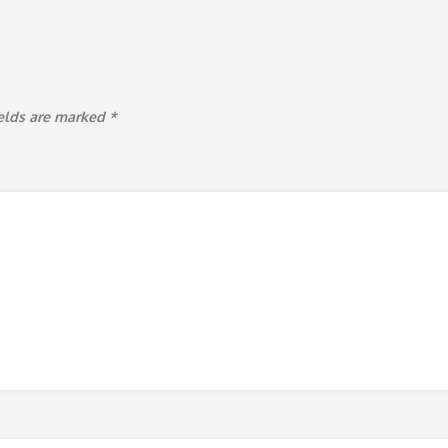
ields are marked
*