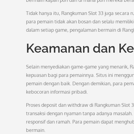
bermain kapan pun dan di mana pun mereka bera
Tidak hanya itu, Rangkuman Slot 33 juga secara
para pemain tidak akan bosan dan selalu memiliki 
dalam setiap game, pengalaman bermain di Rang
Keamanan dan Ke
Selain menyediakan game-game yang menarik, R
kepuasan bagi para pemainnya. Situs ini menggu
pemain dengan baik. Dengan demikian, para pema
kebocoran informasi pribadi.
Proses deposit dan withdraw di Rangkuman Slot 
transaksi dengan nyaman tanpa adanya masalah. S
responsif dan ramah. Para pemain dapat menghub
bermain.