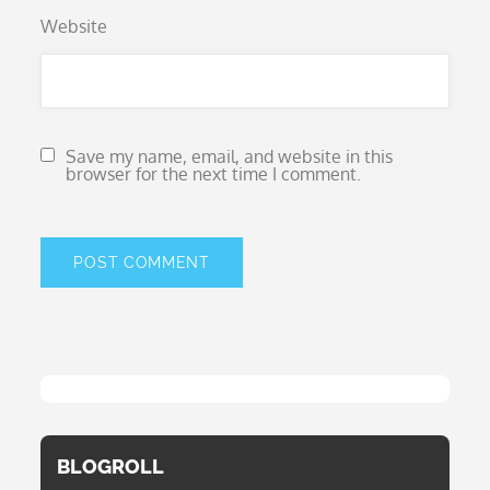
Website
Save my name, email, and website in this
browser for the next time I comment.
BLOGROLL