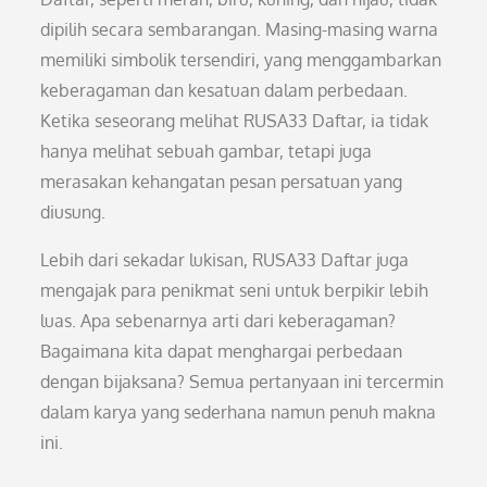
dipilih secara sembarangan. Masing-masing warna
memiliki simbolik tersendiri, yang menggambarkan
keberagaman dan kesatuan dalam perbedaan.
Ketika seseorang melihat RUSA33 Daftar, ia tidak
hanya melihat sebuah gambar, tetapi juga
merasakan kehangatan pesan persatuan yang
diusung.
Lebih dari sekadar lukisan, RUSA33 Daftar juga
mengajak para penikmat seni untuk berpikir lebih
luas. Apa sebenarnya arti dari keberagaman?
Bagaimana kita dapat menghargai perbedaan
dengan bijaksana? Semua pertanyaan ini tercermin
dalam karya yang sederhana namun penuh makna
ini.