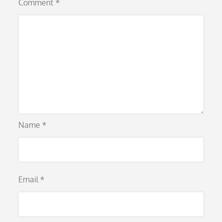
Comment
*
Name
*
Email
*