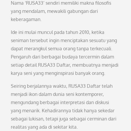
Nama ‘RUSA33’ sendiri memiliki makna filosofis
yang mendalam, mewakili gabungan dari
keberagaman.
Ide ini mulai muncul pada tahun 2010, ketika
seniman tersebut ingin menciptakan sesuatu yang
dapat merangkul semua orang tanpa terkecuali.
Pengaruh dari berbagai budaya tercermin dalam
setiap detail RUSA33 Daftar, membuatnya menjadi
karya seni yang menginspirasi banyak orang.
Seiring berjalannya waktu, RUSA33 Daftar telah
menjadi ikon dalam dunia seni kontemporer,
mengundang berbagai interpretasi dan diskusi
yang menarik. Kehadirannya tidak hanya sekedar
sebagai lukisan, tetapi juga sebagai cerminan dari
realitas yang ada di sekitar kita.