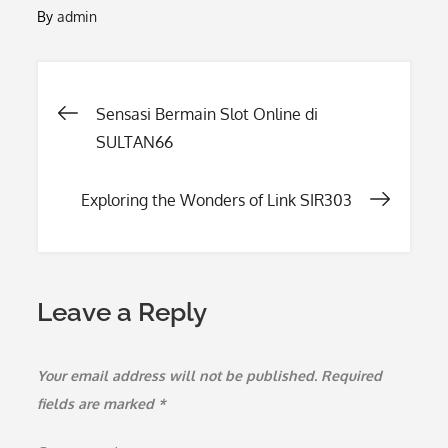
By
admin
Post
Sensasi Bermain Slot Online di
SULTAN66
navigation
Exploring the Wonders of Link SIR303
Leave a Reply
Your email address will not be published.
Required
fields are marked
*