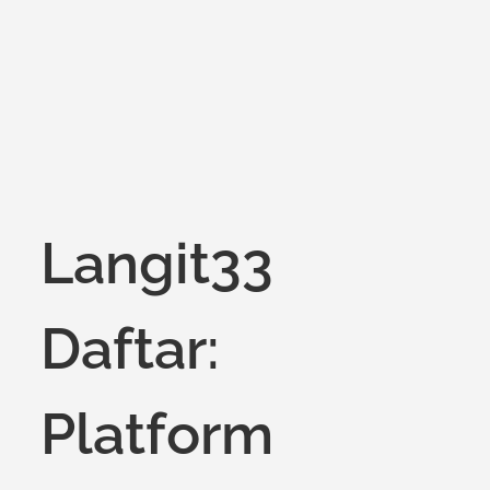
on
Langit33
Daftar:
Platform