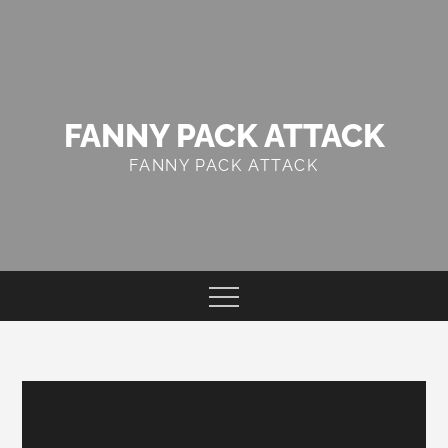
Skip
to
content
FANNY PACK ATTACK
FANNY PACK ATTACK