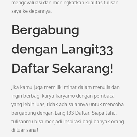
mengevaluasi dan meningkatkan kualitas tulisan
saya ke depannya.
Bergabung
dengan Langit33
Daftar Sekarang!
Jika kamu juga memiliki minat dalam menulis dan
ingin berbagi karya-karyamu dengan pembaca
yang lebih luas, tidak ada salahnya untuk mencoba
bergabung dengan Langit33 Daftar. Siapa tahu,
tulisanmu bisa menjadi inspirasi bagi banyak orang
di luar sana!