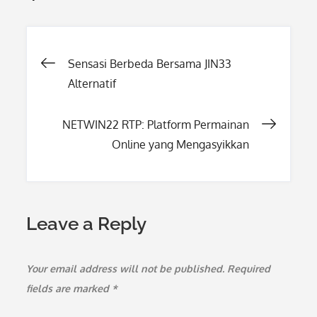
Post
Sensasi Berbeda Bersama JIN33
Alternatif
navigation
NETWIN22 RTP: Platform Permainan
Online yang Mengasyikkan
Leave a Reply
Your email address will not be published.
Required
fields are marked
*